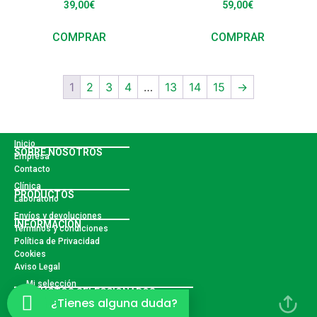
39,00
€
59,00
€
COMPRAR
COMPRAR
1
2
3
4
…
13
14
15
→
Inicio
SOBRE NOSOTROS
Empresa
Contacto
Clínica
PRODUCTOS
Laboratorio
Envíos y devoluciones
INFORMACIÓN
Términos y condiciones
Política de Privacidad
Cookies
Aviso Legal
Mi selección
PRODUCTOS SELECCIONADOS
¿Tienes alguna duda?