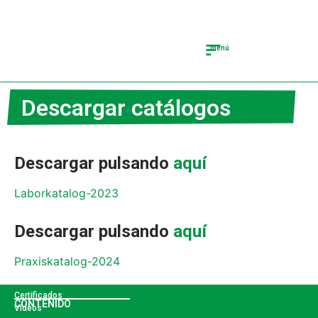
menú
Descargar catálogos
Clínica Dental
Descargar Catálogos
Tienda Puntas de ultrasonido
Descargar pulsando
aquí
Laborkatalog-2023
Descargar pulsando
aquí
Praxiskatalog-2024
Certificados
CONTENIDO
Vídeos