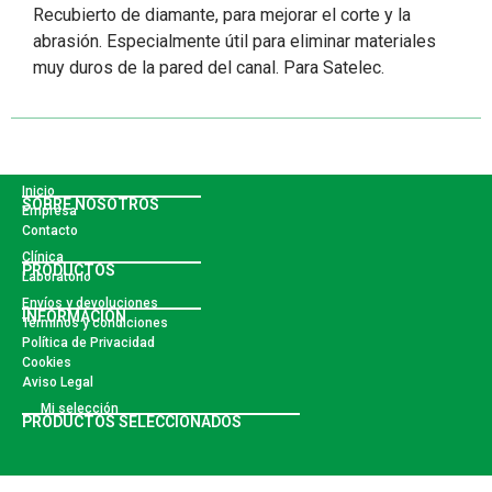
Recubierto de diamante, para mejorar el corte y la
abrasión. Especialmente útil para eliminar materiales
muy duros de la pared del canal. Para Satelec.
Inicio
SOBRE NOSOTROS
Empresa
Contacto
Clínica
PRODUCTOS
Laboratorio
Envíos y devoluciones
INFORMACIÓN
Términos y condiciones
Política de Privacidad
Cookies
Aviso Legal
Mi selección
PRODUCTOS SELECCIONADOS