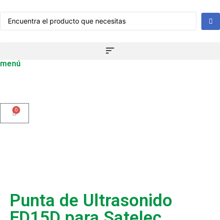
menú
0
Punta de Ultrasonido
ED15D para Satelec