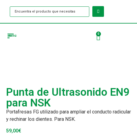
0
menú
Tienda Puntas de ultrasonido
Punta de Ultrasonido EN9
para NSK
Portafresas FG utilizado para ampliar el conducto radicular
y rechinar los dientes. Para NSK.
59,00
€