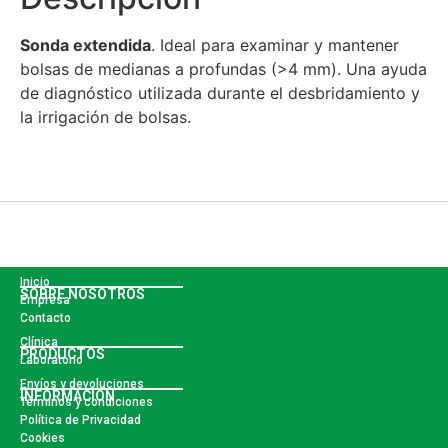
Sonda extendida
. Ideal para examinar y mantener
bolsas de medianas a profundas (>4 mm). Una ayuda
de diagnóstico utilizada durante el desbridamiento y
la irrigación de bolsas.
Inicio
SOBRE NOSOTROS
Empresa
Contacto
Clínica
PRODUCTOS
Laboratorio
Envíos y devoluciones
INFORMACIÓN
Términos y condiciones
Política de Privacidad
Cookies