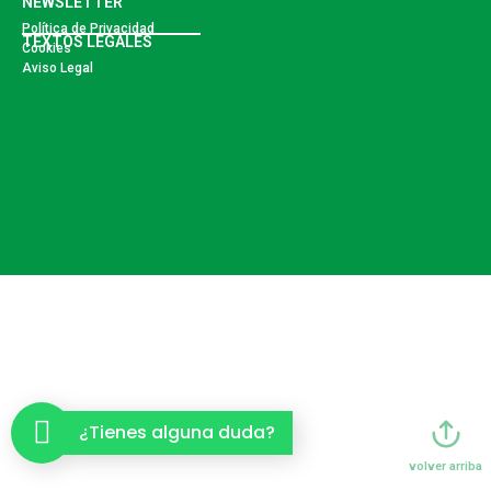
NEWSLETTER
Política de Privacidad
TEXTOS LEGALES
Cookies
Aviso Legal
¿Tienes alguna duda?
volver arriba